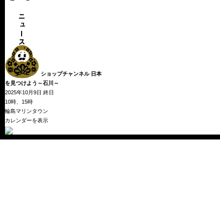
ショップチャンネル 日本
を見つけよう～石川～
シ
2025年10月9日
終日
ョ
10時、15時
ッ
輪島マリンタウン
プ
カレンダーを表示
チ
ャ
ン
ネ
ル
日
本
を
見
つ