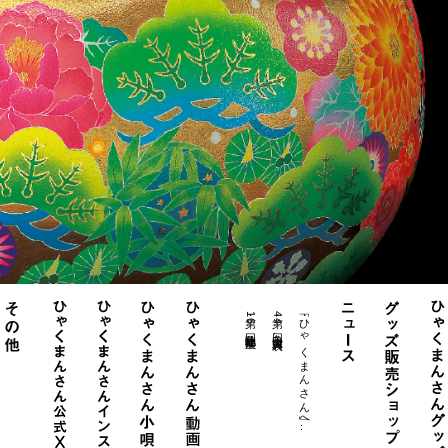
・第16回北陸物産展
・第44回白山大賞典表..
・「ひゃくまんさん」へ..