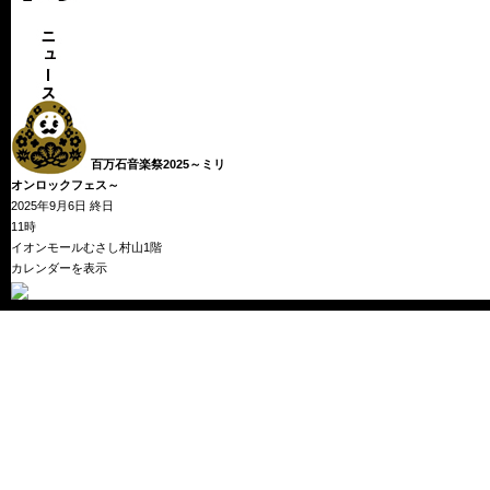
百万石音楽祭2025～ミリ
オンロックフェス～
全
2025年9月6日
終日
国
11時
物
イオンモールむさし村山1階
産
カレンダーを表示
展
JAPAN
SELECT
推
し
う
ま
ー
け
っ