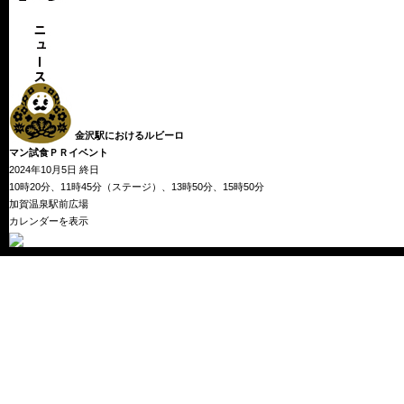
金沢駅におけるルビーロ
マン試食ＰＲイベント
北
2024年10月5日
終日
陸
10時20分、11時45分（ステージ）、13時50分、15時50分
デ
加賀温泉駅前広場
ス
カレンダーを表示
テ
ィ
ネ
ー
シ
ョ
ン
キ
ャ
ン