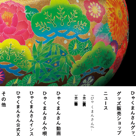
・第16回北陸物産展
・第44回白山大賞典表..
・「ひゃくまんさん」へ..