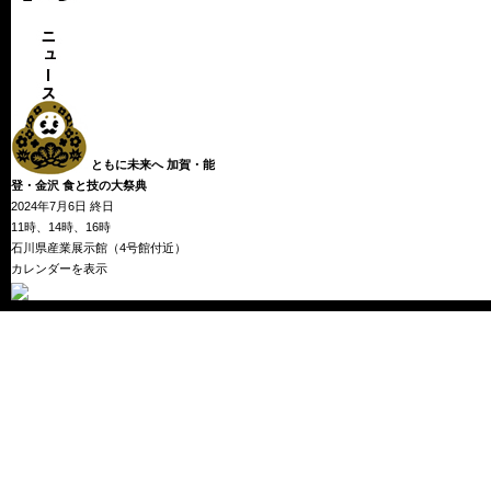
ともに未来へ 加賀・能
登・金沢 食と技の大祭典
PEACEFUL
2024年7月6日
終日
PARK
11時、14時、16時
2024
石川県産業展示館（4号館付近）
for
カレンダーを表示
能
登