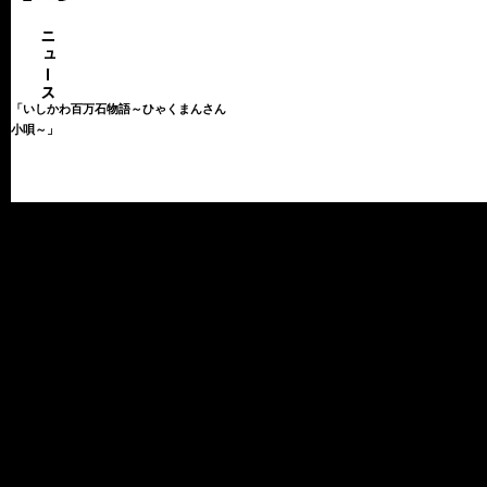
「いしかわ百万石物語～ひゃくまんさん
小唄～」