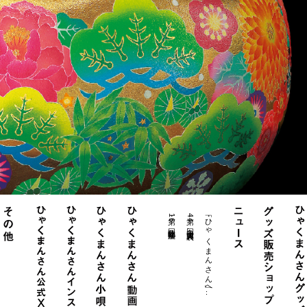
・第16回北陸物産展
・第44回白山大賞典表..
・「ひゃくまんさん」へ..