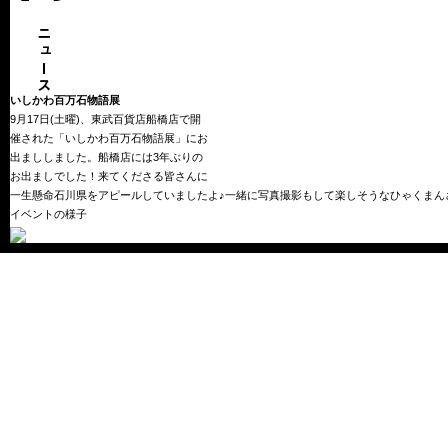
いしかわ百万石物語展
9月17日(土曜)、東武百貨店船橋店で開
催された「いしかわ百万石物語展」にお
出まししました。船橋店には3年ぶりの
お出ましでした！来てくださる皆さんに
一生懸命石川県をアピールしていましたよ♪一緒に写真撮影もして楽しそうなひゃくまん
イベントの様子