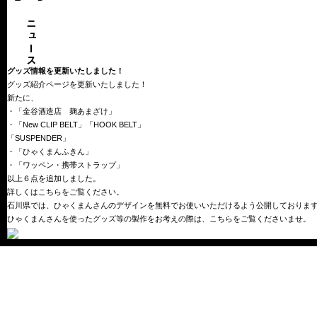
グッズ情報を更新いたしました！
グッズ紹介ページを更新いたしました！
新たに、
・「金谷酒造店 麹あまざけ」
・「New CLIP BELT」「HOOK BELT」
「SUSPENDER」
・「ひゃくまんふきん」
・「ワッペン・携帯ストラップ」
以上６点を追加しました。
詳しくは
こちら
をご覧ください。
石川県では、ひゃくまんさんのデザインを無料でお使いいただけるよう公開しておりま
ひゃくまんさんを使ったグッズ等の製作をお考えの際は、
こちら
をご覧くださいませ。