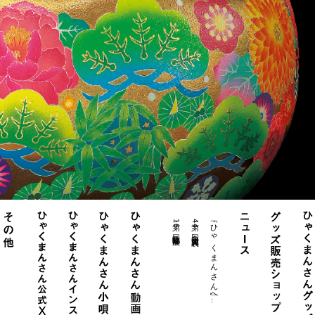
・第16回北陸物産展
・第44回白山大賞典表..
・「ひゃくまんさん」へ..