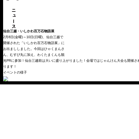
仙台三越・いしかわ百万石物語展
2月8日(金曜)～10日(日曜)、仙台三越で
開催された「いしかわ百万石物語展」に
お出まししました。今回はひゃくまんさ
ん、むすび丸に加え、わくたまくんも観
光PRに参加！仙台三越前は大いに盛り上がりました！会場ではじゃんけん大会も開催さ
ります！
イベントの様子