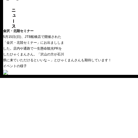
金沢・北陸セミナー
5月15日(日)、JTB船橋店で開催された
「金沢・北陸セミナー」にお出まししま
した。店内や通路で一生懸命観光PRを
したひゃくまんさん。「沢山の方が石川
県に来ていただけるといいな～」とひゃくまんさんも期待しています！
イベントの様子