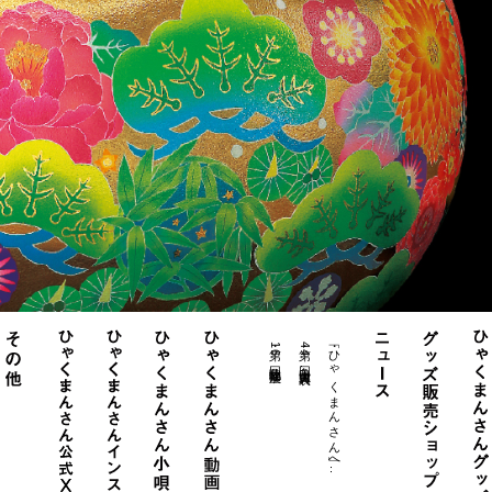
・第16回北陸物産展
・第44回白山大賞典表..
・「ひゃくまんさん」へ..