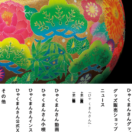
・第16回北陸物産展
・第44回白山大賞典表..
・「ひゃくまんさん」へ..